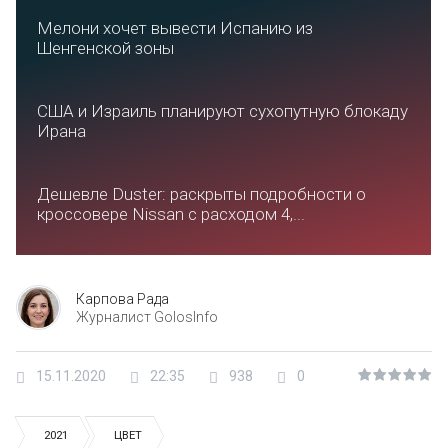
Мелони хочет вывести Испанию из
Шенгенской зоны
США и Израиль планируют сухопутную блокаду
Ирана
Дешевле Duster: раскрыты подробности о
кроссовере Nissan с расходом 4,...
Карпова Рада
Журналист GolosInfo
15.11.2020
22:35
938
0
2021
ЦВЕТ