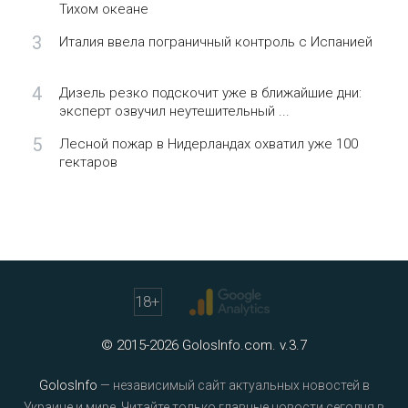
Тихом океане
3
Италия ввела пограничный контроль с Испанией
4
Дизель резко подскочит уже в ближайшие дни:
эксперт озвучил неутешительный ...
5
Лесной пожар в Нидерландах охватил уже 100
гектаров
18
+
© 2015-2026 GolosInfo.com. v.3.7
GolosInfo
— независимый сайт актуальных новостей в
Украине и мире. Читайте только главные новости сегодня в