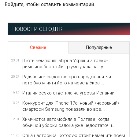
Войдите
, чтобы оставить комментарий.
НОВОСТИ СЕГОДНЯ
Свежие
Популярные
Шість чемпіонів: збірна України з греко-
23:31
римської боротьби тріумфувала на ту...
Радянське свідоцтво про народження: чи
20:27
потрібно міняти його на нове в Украї...
Италия резко ответила на угрозы Испании
19:30
Конкурент для iPhone 17e: новый «народный»
13:26
смартфон Samsung показали во все...
Химчистка автомобиля в Полтаве: когда
12:31
обычной уборки салона уже недостаточн...
Одна настройка, которую стоит изменить всем
11:26