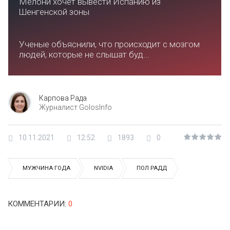
Мелони хочет вывести Испанию из
Шенгенской зоны
Ученые объяснили, что происходит с мозгом
людей, которые не слышат буд...
Карпова Рада
Журналист GolosInfo
10.11.2021
12:52
1893
0
МУЖЧИНА ГОДА
NVIDIA
ПОЛ РАДД
КОММЕНТАРИИ
:
0