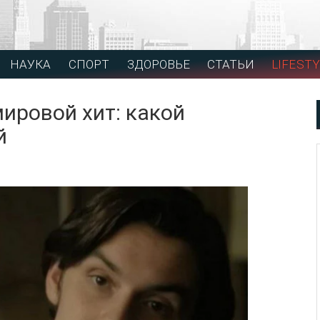
НАУКА
СПОРТ
ЗДОРОВЬЕ
СТАТЬИ
LIFESTY
мировой хит: какой
й