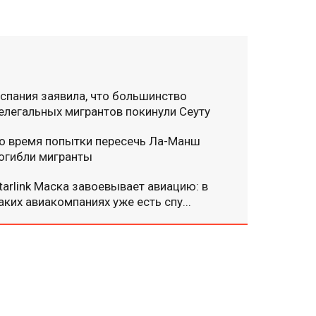
спания заявила, что большинство
елегальных мигрантов покинули Сеуту
о время попытки пересечь Ла-Манш
огибли мигранты
tarlink Маска завоевывает авиацию: в
аких авиакомпаниях уже есть спу...