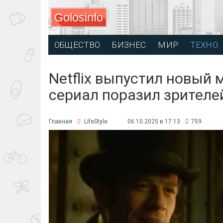
Golosinfo
ОБЩЕСТВО
БИЗНЕС
МИР
ТЕХНО
Netflix выпустил новый 
сериал поразил зрителе
Главная
LifeStyle
06.10.2025 в 17:13
759