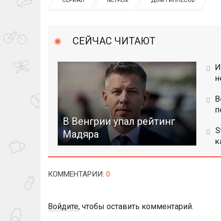
СЕРИАЛ
NETFLIX
ДОМ ГИННЕСОВ
СЕЙЧАС ЧИТАЮТ
И
н
В
п
В Венгрии упал рейтинг
S
Мадяра
к
КОММЕНТАРИИ
:
0
Войдите
, чтобы оставить комментарий.