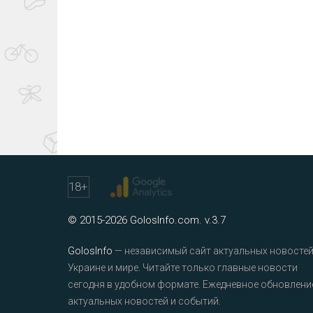
18
+
© 2015-2026 GolosInfo.com. v.3.7
GolosInfo
— независимый сайт актуальных новостей
Украине и мире. Читайте только главные новости
сегодня в удобном формате. Ежедневное обновлени
актуальных новостей и событий.