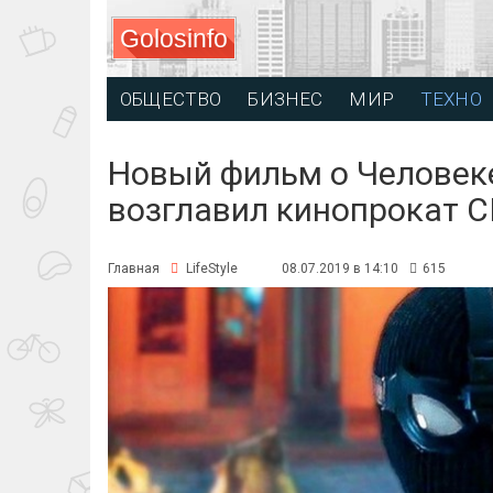
Golosinfo
ОБЩЕСТВО
БИЗНЕС
МИР
ТЕХНО
Новый фильм о Человек
возглавил кинопрокат 
Главная
LifeStyle
08.07.2019 в 14:10
615