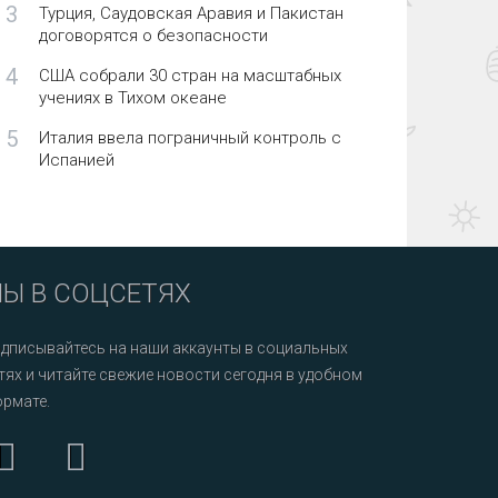
3
Турция, Саудовская Аравия и Пакистан
договорятся о безопасности
4
США собрали 30 стран на масштабных
учениях в Тихом океане
5
Италия ввела пограничный контроль с
Испанией
Ы В СОЦСЕТЯХ
дписывайтесь на наши аккаунты в социальных
тях и читайте свежие новости сегодня в удобном
рмате.