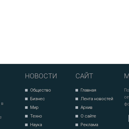
НОВОСТИ
САЙТ
М
Общество
Главная
По
се
Бизнес
Лента новостей
 в
фо
Мир
Архив
Техно
О сайте
е
Наука
Реклама