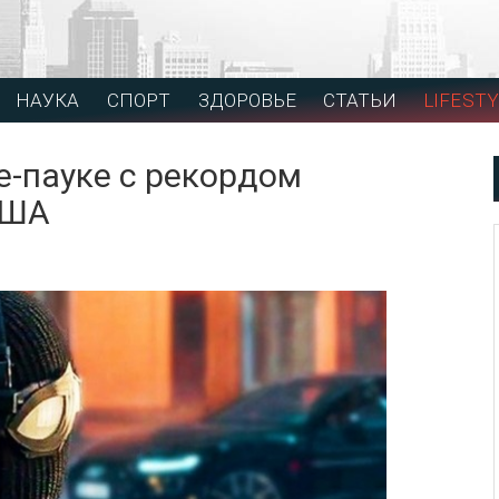
НАУКА
СПОРТ
ЗДОРОВЬЕ
СТАТЬИ
LIFESTY
е-пауке с рекордом
США