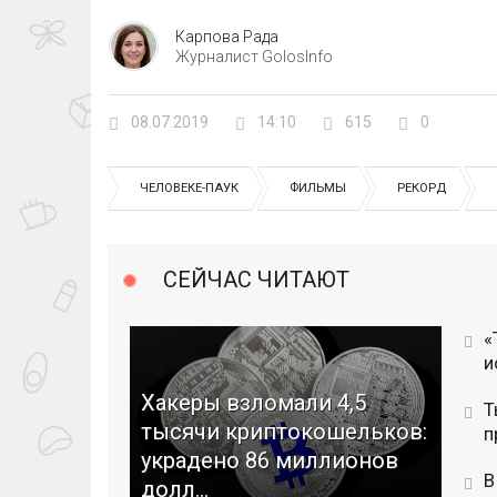
Карпова Рада
Журналист GolosInfo
08.07.2019
14:10
615
0
ЧЕЛОВЕКЕ-ПАУК
ФИЛЬМЫ
РЕКОРД
СЕЙЧАС ЧИТАЮТ
«
и
Хакеры взломали 4,5
Т
тысячи криптокошельков:
п
украдено 86 миллионов
В
долл...