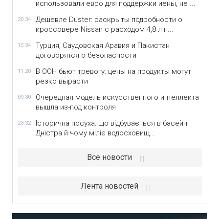
использовали евро для поддержки иены, не ...
Дешевле Duster: раскрыты подробности о
20:34
кроссовере Nissan с расходом 4,8 л н...
Турция, Саудовская Аравия и Пакистан
15:34
договорятся о безопасности
В ООН бьют тревогу: цены на продукты могут
11:20
резко вырасти
Очередная модель искусственного интеллекта
09:30
вышла из-под контроля
Історична посуха: що відбувається в басейні
23:32
Дністра й чому міліє водосховищ...
Все новости
Лента новостей