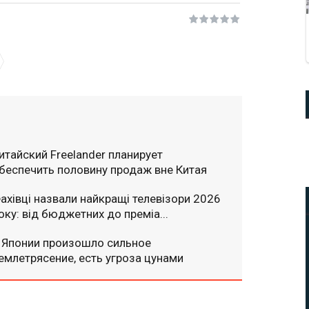
итайский Freelander планирует
беспечить половину продаж вне Китая
ахівці назвали найкращі телевізори 2026
оку: від бюджетних до преміа...
 Японии произошло сильное
емлетрясение, есть угроза цунами