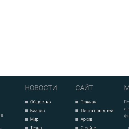
НОВОСТИ
САЙТ
М
Общество
Главная
По
се
Бизнес
Лента новостей
 в
фо
Мир
Архив
Техно
О сайте