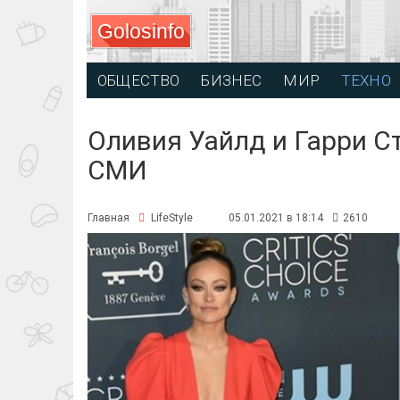
Golosinfo
ОБЩЕСТВО
БИЗНЕС
МИР
ТЕХНО
Оливия Уайлд и Гарри С
СМИ
Главная
LifeStyle
05.01.2021 в 18:14
2610