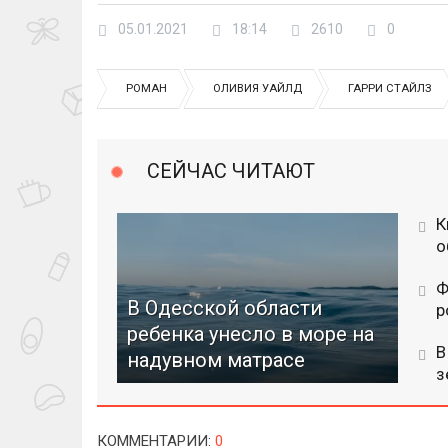
05.01.2021
18:14
2610
0
РОМАН
ОЛИВИЯ УАЙЛД
ГАРРИ СТАЙЛЗ
СЕЙЧАС ЧИТАЮТ
К
о
Ф
В Одесской области
р
ребенка унесло в море на
В
надувном матрасе
з
КОММЕНТАРИИ
:
0