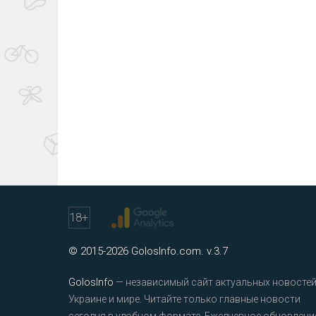
18
+
© 2015-2026 GolosInfo.com. v.3.7
GolosInfo
— независимый сайт актуальных новостей
Украине и мире. Читайте только главные новости