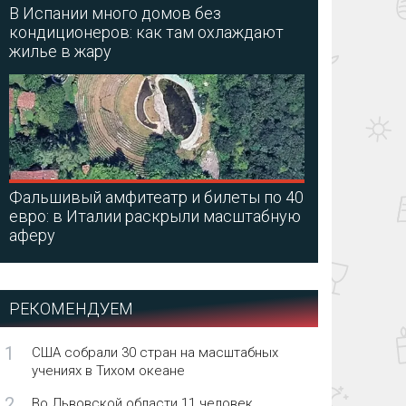
В Испании много домов без
кондиционеров: как там охлаждают
жилье в жару
Фальшивый амфитеатр и билеты по 40
евро: в Италии раскрыли масштабную
аферу
РЕКОМЕНДУЕМ
1
США собрали 30 стран на масштабных
учениях в Тихом океане
2
Во Львовской области 11 человек