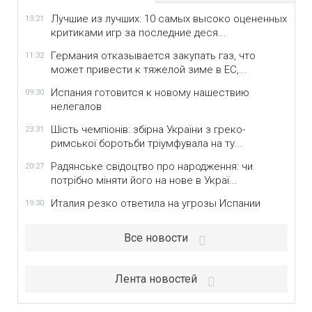
Лучшие из лучших: 10 самых высоко оцененных
13:21
критиками игр за последние деся...
Германия отказывается закупать газ, что
11:32
может привести к тяжелой зиме в ЕС,...
Испания готовится к новому нашествию
09:30
нелегалов
Шість чемпіонів: збірна України з греко-
23:31
римської боротьби тріумфувала на ту...
Радянське свідоцтво про народження: чи
20:27
потрібно міняти його на нове в Украї...
Италия резко ответила на угрозы Испании
19:30
Все новости
Лента новостей