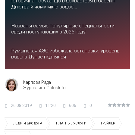
Історична посуха: що відбувається в басейні
Дністра й чому міліє водос...
Названы самые популярные специальности
среди поступающих в 2026 году
Румынская АЭС избежала остановки: уровень
воды в Дунае поднялся
Карпова Рада
Журналист GolosInfo
26.08.2019
11:20
606
0
ЛЕДИ И БРОДЯГА
ПЛАТНЫЕ УСЛУГИ
ТРЕЙЛЕР