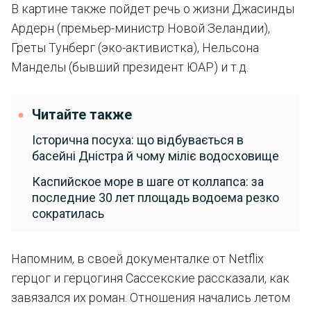
В картине также пойдет речь о жизни Джасинды
Ардерн (премьер-министр Новой Зеландии),
Греты Тунберг (эко-активистка), Нельсона
Манделы (бывший президент ЮАР) и т.д.
Читайте также
Історична посуха: що відбувається в
басейні Дністра й чому міліє водосховище
Каспийское море в шаге от коллапса: за
последние 30 лет площадь водоема резко
сократилась
Напомним, в своей документалке от Netflix
герцог и герцогиня Сассекские рассказали, как
завязался их роман. Отношения начались летом