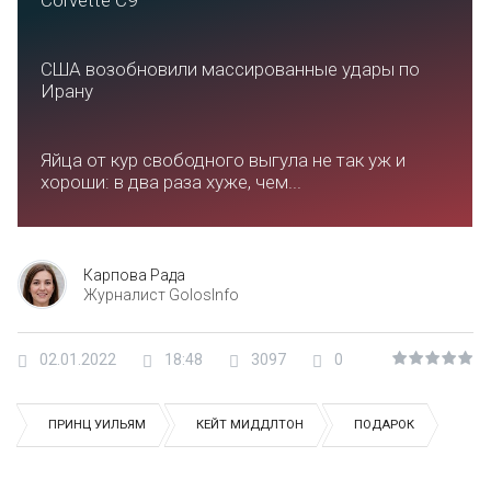
Corvette C9
США возобновили массированные удары по
Ирану
Яйца от кур свободного выгула не так уж и
хороши: в два раза хуже, чем...
Карпова Рада
Журналист GolosInfo
02.01.2022
18:48
3097
0
ПРИНЦ УИЛЬЯМ
КЕЙТ МИДДЛТОН
ПОДАРОК