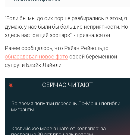
"Если бы мы до сих пор не разбирались в этом, я
думаю, у нас были бы большие неприятности. Но
здесь настоящий зоопарк", - признался он.
Ранее сообщалось, что Райан Рейнольдс
обнародовал новое фото
своей беременной
супруги Блэйк Лайвли.
СЕЙЧАС ЧИТАЮТ
Во время попытки пересечь Ла-Манш погибли
мигранты
Каспийское море в шаге от коллапса: за
последние 30 лет площадь водоем...