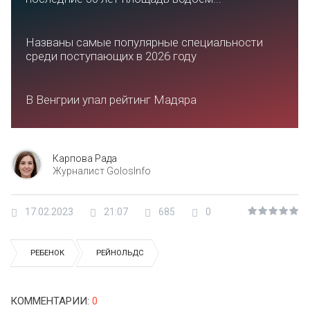
Названы самые популярные специальности
среди поступающих в 2026 году
В Венгрии упал рейтинг Мадяра
Карпова Рада
Журналист GolosInfo
17.02.2023
21:07
685
0
РЕБЕНОК
РЕЙНОЛЬДС
КОММЕНТАРИИ
:
0