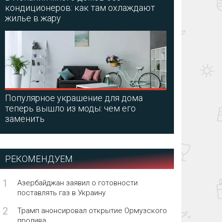
кондиционеров: как там охлаждают
жилье в жару
Популярное украшение для дома
теперь вышло из моды: чем его
заменить
РЕКОМЕНДУЕМ
1
Азербайджан заявил о готовности
поставлять газ в Украину
2
Трамп анонсировал открытие Ормузского
пролива