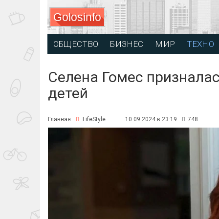
Golosinfo
ОБЩЕСТВО
БИЗНЕС
МИР
ТЕХНО
Селена Гомес призналас
детей
Главная
LifeStyle
10.09.2024 в 23:19
748