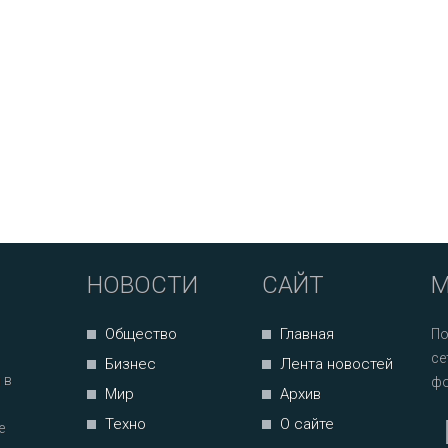
НОВОСТИ
САЙТ
М
Общество
Главная
По
се
Бизнес
Лента новостей
 в
фо
Мир
Архив
Техно
О сайте
е