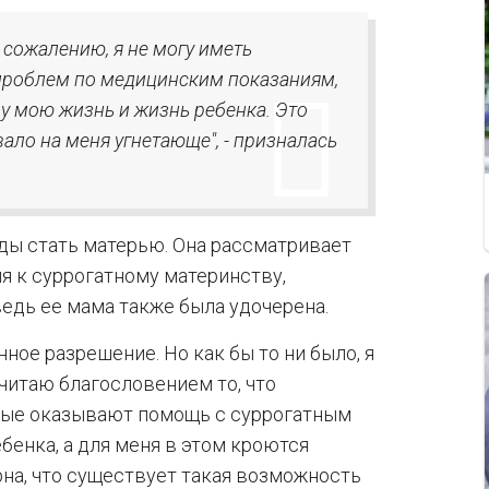
к сожалению, я не могу иметь
 проблем по медицинским показаниям,
зу мою жизнь и жизнь ребенка. Это
ало на меня угнетающе", - призналась
жды стать матерью. Она рассматривает
 к суррогатному материнству,
едь ее мама также была удочерена.
нное разрешение. Но как бы то ни было, я
считаю благословением то, что
рые оказывают помощь с суррогатным
енка, а для меня в этом кроются
а, что существует такая ​​возможность