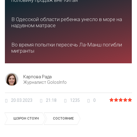
половину продаж вне Китая
В Одесской области ребенка унесло в море на
надувном матрасе
Во время попытки пересечь Ла-Манш погибли
мигранты
Карпова Рада
Журналист GolosInfo
20.03.2023
21:18
1235
0
ШЭРОН СТОУН
СОСТОЯНИЕ