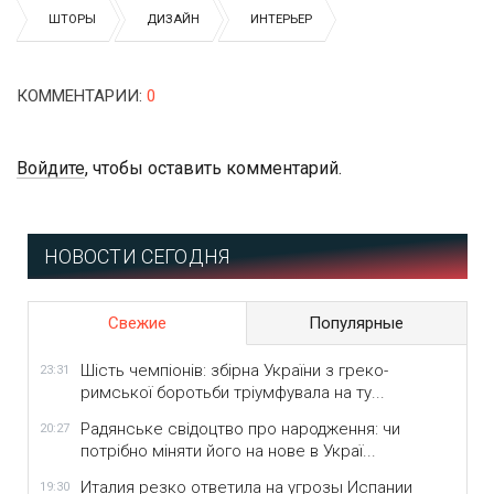
ШТОРЫ
ДИЗАЙН
ИНТЕРЬЕР
КОММЕНТАРИИ
:
0
Войдите
, чтобы оставить комментарий.
НОВОСТИ СЕГОДНЯ
Свежие
Популярные
Шість чемпіонів: збірна України з греко-
23:31
римської боротьби тріумфувала на ту...
Радянське свідоцтво про народження: чи
20:27
потрібно міняти його на нове в Украї...
Италия резко ответила на угрозы Испании
19:30