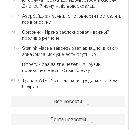
Історична посуха: що відбувається в басейні
Дністра й чому міліє водосховищ...
Азербайджан заявил о готовности поставлять
21:28
газ в Украину
Союзники Ирана заблокировали важный
20:25
пролив в регионе
Starlink Маска завоевывает авиацию: в каких
19:27
авиакомпаниях уже есть спутнико...
В третий раз за две недели: в Грузии
11:35
произошел масштабный блэкаут
Турнир WTA 125 в Варшаве продолжится без
09:31
Подрез
Все новости
Лента новостей