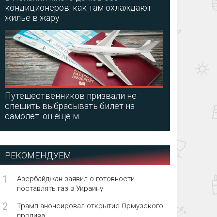
кондиционеров: как там охлаждают
жилье в жару
Путешественников призвали не
спешить выбрасывать билет на
самолет: он еще м...
РЕКОМЕНДУЕМ
1
Азербайджан заявил о готовности
поставлять газ в Украину
2
Трамп анонсировал открытие Ормузского
пролива