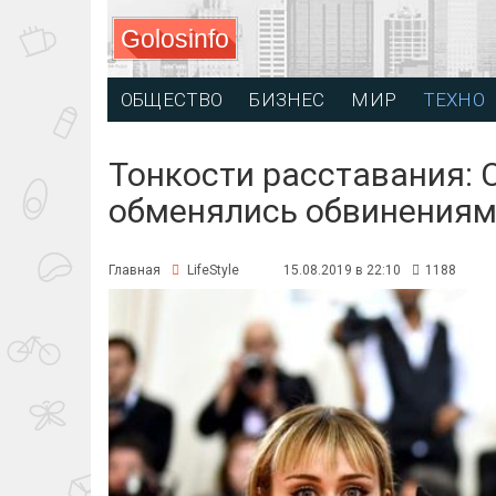
Golosinfo
ОБЩЕСТВО
БИЗНЕС
МИР
ТЕХНО
Тонкости расставания: 
обменялись обвинения
Главная
LifeStyle
15.08.2019 в 22:10
1188