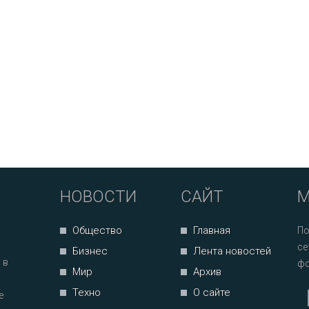
НОВОСТИ
САЙТ
М
Общество
Главная
По
се
Бизнес
Лента новостей
 в
фо
Мир
Архив
Техно
О сайте
е