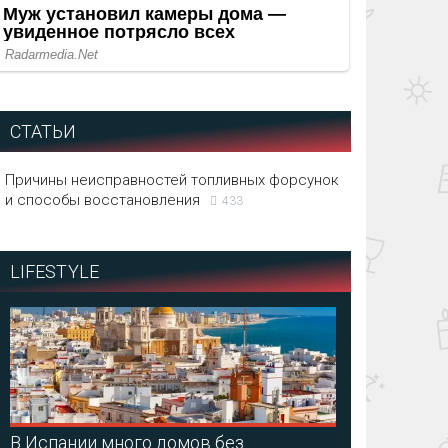
СТАТЬИ
Причины неисправностей топливных форсунок
и способы восстановления
433
LIFESTYLE
В Испании много домов без