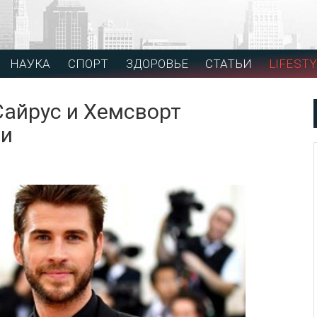
НАУКА
СПОРТ
ЗДОРОВЬЕ
СТАТЬИ
LIFESTY
Сайрус и Хемсворт
ми