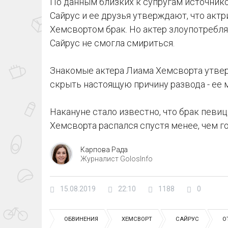
По данным близких к супругам источников
Сайрус и ее друзья утверждают, что актр
Хемсвортом брак. Но актер злоупотребля
Сайрус не смогла смириться.
Знакомые актера Лиама Хемсворта утвер
скрыть настоящую причину развода - ее
Накануне стало известно, что брак певи
Хемсворта распался спустя менее, чем г
Карпова Рада
Журналист GolosInfo
15.08.2019
22:10
1188
0
ОБВИНЕНИЯ
ХЕМСВОРТ
САЙРУС
О