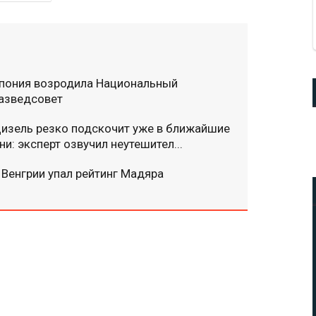
пония возродила Национальный
азведсовет
изель резко подскочит уже в ближайшие
ни: эксперт озвучил неутешител...
 Венгрии упал рейтинг Мадяра