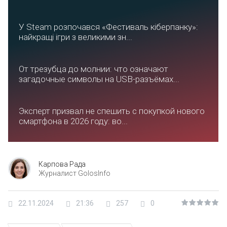
У Steam розпочався «Фестиваль кіберпанку»:
найкращі ігри з великими зн...
От трезубца до молнии: что означают
загадочные символы на USB-разъёмах...
Эксперт призвал не спешить с покупкой нового
смартфона в 2026 году: во...
Карпова Рада
Журналист GolosInfo
22.11.2024
21:36
257
0