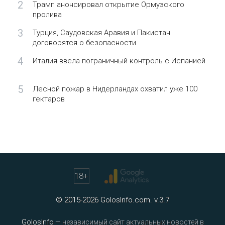
2
Трамп анонсировал открытие Ормузского
пролива
3
Турция, Саудовская Аравия и Пакистан
договорятся о безопасности
4
Италия ввела пограничный контроль с Испанией
5
Лесной пожар в Нидерландах охватил уже 100
гектаров
18
+
© 2015-2026 GolosInfo.com. v.3.7
GolosInfo
— независимый сайт актуальных новостей в