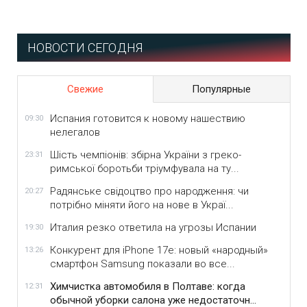
НОВОСТИ СЕГОДНЯ
Свежие
Популярные
Испания готовится к новому нашествию
09:30
нелегалов
Шість чемпіонів: збірна України з греко-
23:31
римської боротьби тріумфувала на ту...
Радянське свідоцтво про народження: чи
20:27
потрібно міняти його на нове в Украї...
Италия резко ответила на угрозы Испании
19:30
Конкурент для iPhone 17e: новый «народный»
13:26
смартфон Samsung показали во все...
Химчистка автомобиля в Полтаве: когда
12:31
обычной уборки салона уже недостаточн...