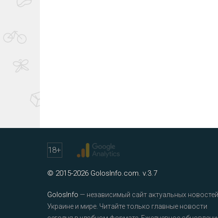
18
+
© 2015-2026 GolosInfo.com. v.3.7
GolosInfo
— независимый сайт актуальных новостей
Украине и мире. Читайте только главные новости