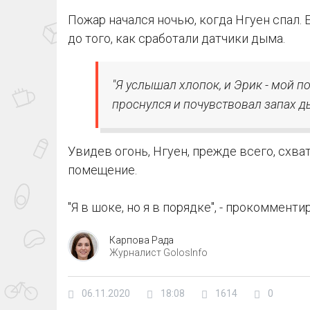
Пожар начался ночью, когда Нгуен спал. 
до того, как сработали датчики дыма.
"Я услышал хлопок, и Эрик - мой по
проснулся и почувствовал запах ды
Увидев огонь, Нгуен, прежде всего, схва
помещение.
"Я в шоке, но я в порядке", - прокоммент
Карпова Рада
Журналист GolosInfo
06.11.2020
18:08
1614
0