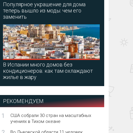
Популярное украшение для дома
теперь вышло из моды: чем его
заменить
В Испании много домов без
кондиционеров: как там охлаждают
жилье в жару
РЕКОМЕНДУЕМ
1
США собрали 30 стран на масштабных
учениях в Тихом океане
2
Во Львовской области 11 человек