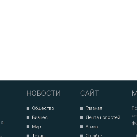
НОВОСТИ
САЙТ
М
Общество
Главная
По
се
Бизнес
Лента новостей
 в
фо
Мир
Архив
Техно
О сайте