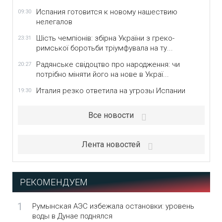
Испания готовится к новому нашествию
09:30
нелегалов
Шість чемпіонів: збірна України з греко-
23:31
римської боротьби тріумфувала на ту...
Радянське свідоцтво про народження: чи
20:27
потрібно міняти його на нове в Украї...
Италия резко ответила на угрозы Испании
19:30
Все новости
Лента новостей
РЕКОМЕНДУЕМ
1
Румынская АЭС избежала остановки: уровень
воды в Дунае поднялся