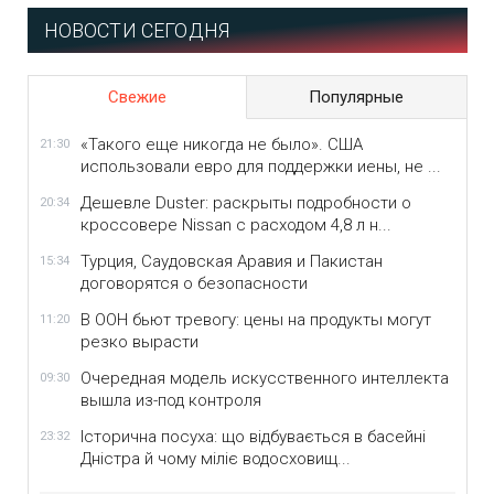
НОВОСТИ СЕГОДНЯ
Свежие
Популярные
«Такого еще никогда не было». США
21:30
использовали евро для поддержки иены, не ...
Дешевле Duster: раскрыты подробности о
20:34
кроссовере Nissan с расходом 4,8 л н...
Турция, Саудовская Аравия и Пакистан
15:34
договорятся о безопасности
В ООН бьют тревогу: цены на продукты могут
11:20
резко вырасти
Очередная модель искусственного интеллекта
09:30
вышла из-под контроля
Історична посуха: що відбувається в басейні
23:32
Дністра й чому міліє водосховищ...