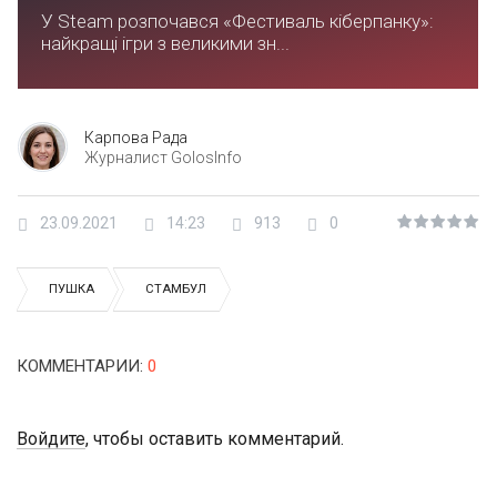
У Steam розпочався «Фестиваль кіберпанку»:
найкращі ігри з великими зн...
Карпова Рада
Журналист GolosInfo
23.09.2021
14:23
913
0
ПУШКА
СТАМБУЛ
КОММЕНТАРИИ
:
0
Войдите
, чтобы оставить комментарий.