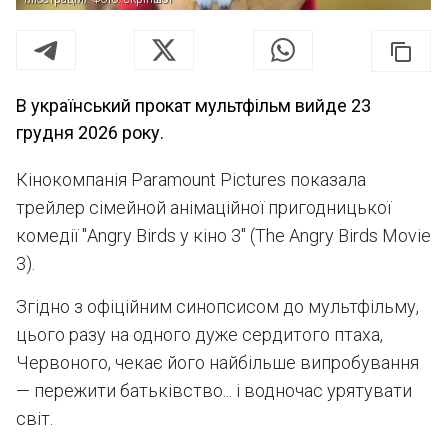
В український прокат мультфільм вийде 23
грудня 2026 року.
Кінокомпанія Paramount Pictures показала
трейлер сімейной анімаційної пригодницької
комедії "Angry Birds у кіно 3" (The Angry Birds Movie
3).
Згідно з офіційним синопсисом до мультфільму,
цього разу на одного дуже сердитого птаха,
Червоного, чекає його найбільше випробування
— пережити батьківство... і водночас урятувати
світ.