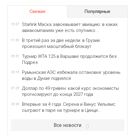
Свежие
Популярные
Starlink Маска завоевывает авиацию: в каких
19:27
авиакомпаниях уже есть спутнико...
В третий раз за две недели: в Грузии
11:35
произошел масштабный блэкаут
Турнир WTA 125 в Варшаве продолжится без
09:31
Подрез
Румынская АЭС избежала остановки: уровень
23:19
воды в Дунае поднялся
Доллар по 49 гривен: какой курс экономисты
21:23
прогнозируют до конца 2027 года
Впервые за 4 года: Серена и Винус Уильямс
20:20
сыграют в паре на турнире в Цинци...
Все новости