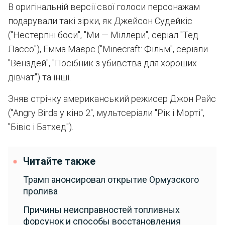
В оригінальній версії свої голоси персонажам
подарували такі зірки, як Джейсон Судейкіс
("Нестерпні боси", "Ми — Міллери", серіал "Тед
Лассо"), Емма Маєрс ("Minecraft: Фільм", серіали
"Венздей", "Посібник з убивства для хороших
дівчат") та інші.
Зняв стрічку американський режисер Джон Райс
("Angry Birds у кіно 2", мультсеріали "Рік і Морті",
"Бівіс і Батхед").
Читайте также
Трамп анонсировал открытие Ормузского
пролива
Причины неисправностей топливных
форсунок и способы восстановления