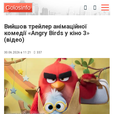
Golosinfo
Вийшов трейлер анімаційної
комедії «Angry Birds у кіно 3»
(відео)
30.06.2026 в 11:21
337
Ілюстрація/ Фото: скріншот