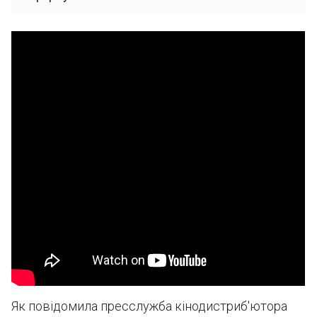
Як повідомила пресслужба кінодистриб'ютора