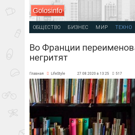
Golosinfo
ОБЩЕСТВО
БИЗНЕС
МИР
ТЕХНО
Во Франции переименов
негритят
Главная
LifeStyle
27.08.2020 в 13:25
517