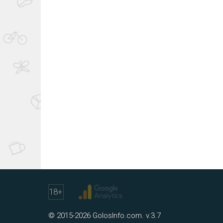
18
+
© 2015-2026 GolosInfo.com. v.3.7