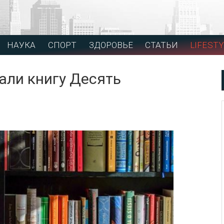
НАУКА
СПОРТ
ЗДОРОВЬЕ
СТАТЬИ
LIFESTY
али книгу Десять