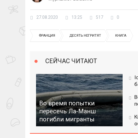
27.08.2020
13:25
517
0
ФРАНЦИЯ
ДЕСЯТЬ НЕГРИТЯТ
КНИГА
СЕЙЧАС ЧИТАЮТ
І
б
В
Во время попытки
п
пересечь Ла-Манш
К
погибли мигранты
о