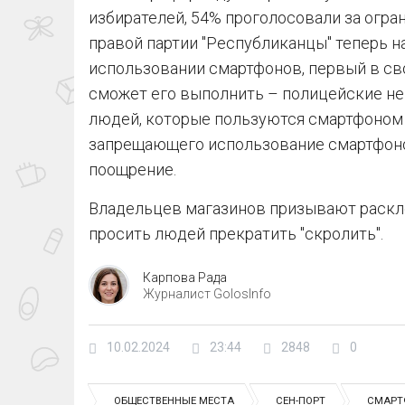
избирателей, 54% проголосовали за огра
правой партии "Республиканцы" теперь 
использовании смартфонов, первый в св
сможет его выполнить – полицейские не
людей, которые пользуются смартфоном н
запрещающего использование смартфоно
поощрение.
Владельцев магазинов призывают раскле
просить людей прекратить "скролить".
Карпова Рада
Журналист GolosInfo
10.02.2024
23:44
2848
0
ОБЩЕСТВЕННЫЕ МЕСТА
СЕН-ПОРТ
СМАРТ