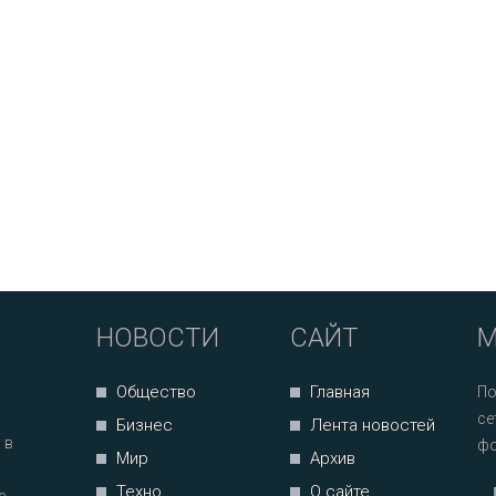
НОВОСТИ
САЙТ
М
Общество
Главная
По
се
Бизнес
Лента новостей
 в
фо
Мир
Архив
Техно
О сайте