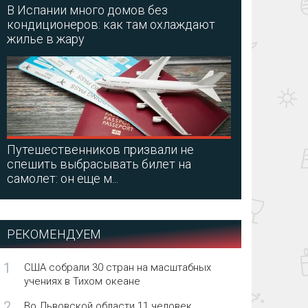
В Испании много домов без
кондиционеров: как там охлаждают
жилье в жару
Путешественников призвали не
спешить выбрасывать билет на
самолет: он еще м...
РЕКОМЕНДУЕМ
1
США собрали 30 стран на масштабных
учениях в Тихом океане
2
Во Львовской области 11 человек