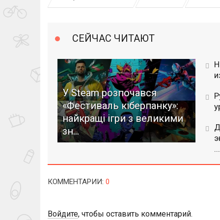
СЕЙЧАС ЧИТАЮТ
Н
и
У Steam розпочався
Р
«Фестиваль кіберпанку»:
у
найкращі ігри з великими
Д
зн...
э
...
КОММЕНТАРИИ
:
0
Войдите
, чтобы оставить комментарий.