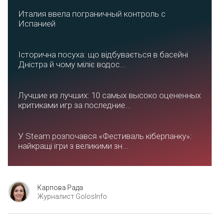
Италия ввела пограничный контроль с
Испанией
Історична посуха: що відбувається в басейні
Дністра й чому міліє водос...
Лучшие из лучших: 10 самых высоко оцененных
критиками игр за последние...
У Steam розпочався «Фестиваль кіберпанку»:
найкращі ігри з великими зн...
Карпова Рада
Журналист GolosInfo