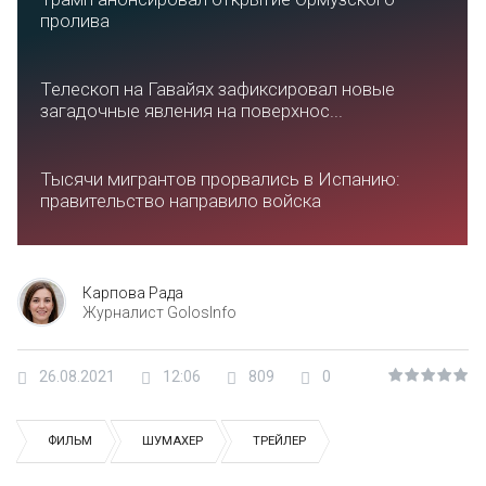
пролива
Телескоп на Гавайях зафиксировал новые
загадочные явления на поверхнос...
Тысячи мигрантов прорвались в Испанию:
правительство направило войска
Карпова Рада
Журналист GolosInfo
26.08.2021
12:06
809
0
ФИЛЬМ
ШУМАХЕР
ТРЕЙЛЕР