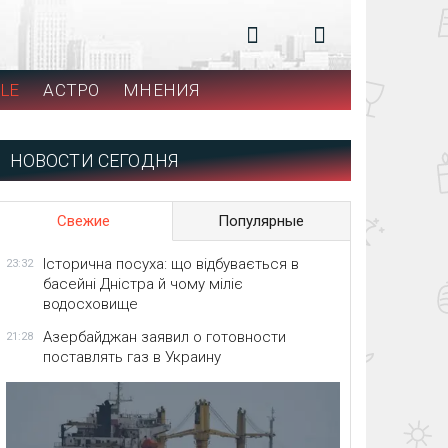
LE
АСТРО
МНЕНИЯ
НОВОСТИ СЕГОДНЯ
Свежие
Популярные
Історична посуха: що відбувається в
23:32
басейні Дністра й чому міліє
водосховище
Азербайджан заявил о готовности
21:28
поставлять газ в Украину