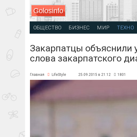
Golosinfo
ОБЩЕСТВО
БИЗНЕС
МИР
ТЕХНО
Закарпатцы объяснили 
слова закарпатского ди
Главная
LifeStyle
25.09.2015 в 21:12
1801