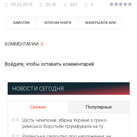
09.06.2019
05:36
687
0
БАЙОПИК
ЗЕЛЕНАЯ КНИГА
МАХЕРШАЛА АЛИ
КОММЕНТАРИИ
:
0
Войдите
, чтобы оставить комментарий.
НОВОСТИ СЕГОДНЯ
Свежие
Популярные
Шість чемпіонів: збірна України з греко-
23:31
римської боротьби тріумфувала на ту...
Радянське свідоцтво про народження: чи
20:27