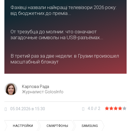
Фахівці назвали найкращі телевізори 2026 року:
від бюджетних до преміа...
От трезубца до молнии: что означают
загадочные символы на USB-разъёмах...
В третий раз за две недели: в Грузии произошел
масштабный блэкаут
Карпова Рада
Журналист GolosInfo
4.0
//
2
05.04.2026 в 15:30
НАСТРОЙКИ
СМАРТФОНЫ
SAMSUNG