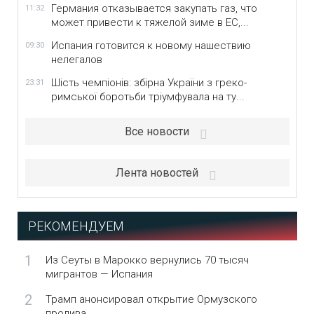
Германия отказывается закупать газ, что
11:32
может привести к тяжелой зиме в ЕС,...
Испания готовится к новому нашествию
09:30
нелегалов
Шість чемпіонів: збірна України з греко-
23:31
римської боротьби тріумфувала на ту...
Все новости
Лента новостей
РЕКОМЕНДУЕМ
1
Из Сеуты в Марокко вернулись 70 тысяч
мигрантов — Испания
2
Трамп анонсировал открытие Ормузского
пролива