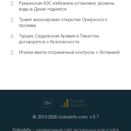
2
Румынская АЭС избежала остановки: уровень
воды в Дунае поднялся
3
Трамп анонсировал открытие Ормузского
пролива
4
Турция, Саудовская Аравия и Пакистан
договорятся о безопасности
5
Италия ввела пограничный контроль с Испанией
18
+
© 2015-2026 GolosInfo.com. v.3.7
GolosInfo
— независимый сайт актуальных новостей в