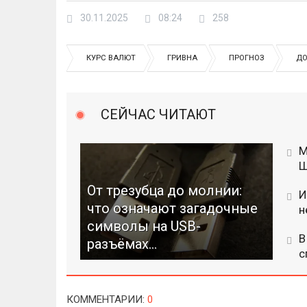
30.11.2025
08:24
258
КУРС ВАЛЮТ
ГРИВНА
ПРОГНОЗ
ДО
СЕЙЧАС ЧИТАЮТ
М
Ш
От трезубца до молнии:
И
что означают загадочные
н
символы на USB-
В
разъёмах...
с
КОММЕНТАРИИ
:
0