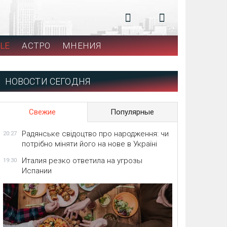
LE
АСТРО
МНЕНИЯ
НОВОСТИ СЕГОДНЯ
Свежие
Популярные
Радянське свідоцтво про народження: чи
20:27
потрібно міняти його на нове в Україні
Италия резко ответила на угрозы
19:30
Испании