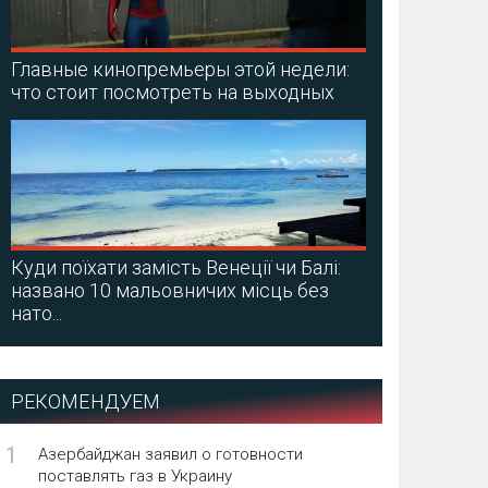
Главные кинопремьеры этой недели:
что стоит посмотреть на выходных
Куди поїхати замість Венеції чи Балі:
названо 10 мальовничих місць без
нато...
РЕКОМЕНДУЕМ
1
Азербайджан заявил о готовности
поставлять газ в Украину