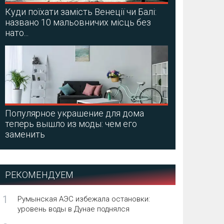
Куди поїхати замість Венеції чи Балі:
названо 10 мальовничих місць без
нато...
Популярное украшение для дома
теперь вышло из моды: чем его
заменить
РЕКОМЕНДУЕМ
1
Румынская АЭС избежала остановки:
уровень воды в Дунае поднялся