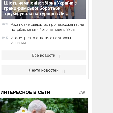
Шість чемпіонів: збірна України з
греко-римської боротьби
тріумфувала на турнірі в Ли...
Радянське свідоцтво про народження: чи
20:27
потрібно міняти його на нове в Україні
Италия резко ответила на угрозы
19:30
Испании
Все новости
Лента новостей