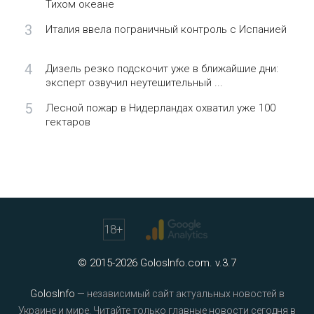
Тихом океане
3
Италия ввела пограничный контроль с Испанией
4
Дизель резко подскочит уже в ближайшие дни:
эксперт озвучил неутешительный ...
5
Лесной пожар в Нидерландах охватил уже 100
гектаров
18
+
© 2015-2026 GolosInfo.com. v.3.7
GolosInfo
— независимый сайт актуальных новостей в
Украине и мире. Читайте только главные новости сегодня в