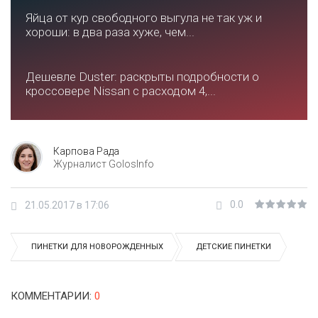
Яйца от кур свободного выгула не так уж и
хороши: в два раза хуже, чем...
Дешевле Duster: раскрыты подробности о
кроссовере Nissan с расходом 4,...
Карпова Рада
Журналист GolosInfo
0.0
21.05.2017 в 17:06
ПИНЕТКИ ДЛЯ НОВОРОЖДЕННЫХ
ДЕТСКИЕ ПИНЕТКИ
КОММЕНТАРИИ
:
0