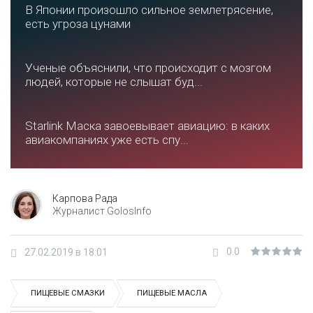
В Японии произошло сильное землетрясение,
есть угроза цунами
Ученые объяснили, что происходит с мозгом
людей, которые не слышат буд...
Starlink Маска завоевывает авиацию: в каких
авиакомпаниях уже есть спу...
Карпова Рада
Журналист GolosInfo
0.0
27.02.2019 в 18:01
ПИЩЕВЫЕ СМАЗКИ
ПИЩЕВЫЕ МАСЛА