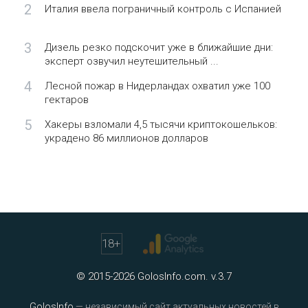
2
Италия ввела пограничный контроль с Испанией
3
Дизель резко подскочит уже в ближайшие дни:
эксперт озвучил неутешительный ...
4
Лесной пожар в Нидерландах охватил уже 100
гектаров
5
Хакеры взломали 4,5 тысячи криптокошельков:
украдено 86 миллионов долларов
18
+
© 2015-2026 GolosInfo.com. v.3.7
GolosInfo
— независимый сайт актуальных новостей в