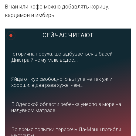
В чай или кофе можно добавлять корицу,
кардамон и имбирь.
СЕЙЧАС ЧИТАЮТ
Історична посуха: що відбувається в басейні
Дністра й чому міліє водос...
Яйца от кур свободного выгула не так уж и
хороши: в два раза хуже, чем...
В Одесской области ребенка унесло в море на
надувном матрасе
Во время попытки пересечь Ла-Манш погибли
мигранты