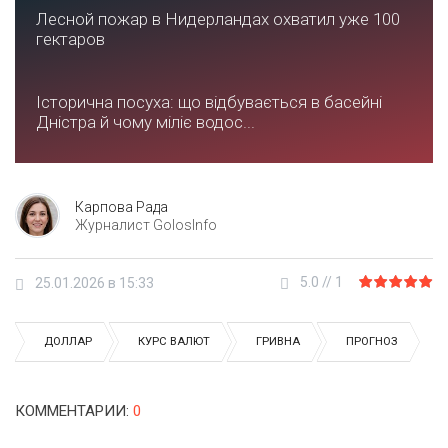
Лесной пожар в Нидерландах охватил уже 100
гектаров
Історична посуха: що відбувається в басейні
Дністра й чому міліє водос...
Карпова Рада
Журналист GolosInfo
5.0
//
1
25.01.2026 в 15:33
ДОЛЛАР
КУРС ВАЛЮТ
ГРИВНА
ПРОГНОЗ
КОММЕНТАРИИ
:
0