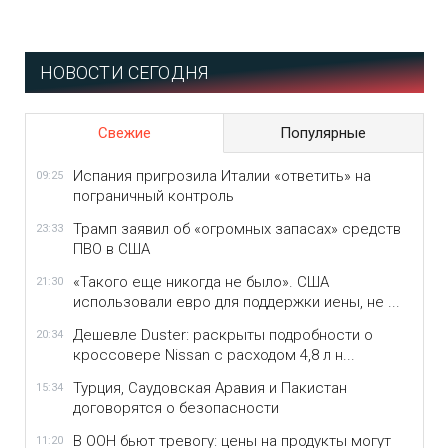
НОВОСТИ СЕГОДНЯ
Свежие
Популярные
Испания пригрозила Италии «ответить» на
09:25
пограничный контроль
Трамп заявил об «огромных запасах» средств
23:33
ПВО в США
«Такого еще никогда не было». США
21:30
использовали евро для поддержки иены, не ...
Дешевле Duster: раскрыты подробности о
20:34
кроссовере Nissan с расходом 4,8 л н...
Турция, Саудовская Аравия и Пакистан
15:34
договорятся о безопасности
В ООН бьют тревогу: цены на продукты могут
11:20