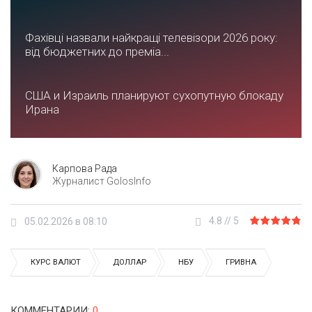
Фахівці назвали найкращі телевізори 2026 року:
від бюджетних до преміа...
США и Израиль планируют сухопутную блокаду
Ирана
Карпова Рада
Журналист GolosInfo
4.8
//
5
05.02.2026 в 08:10
КУРС ВАЛЮТ
ДОЛЛАР
НБУ
ГРИВНА
КОММЕНТАРИИ
:
0