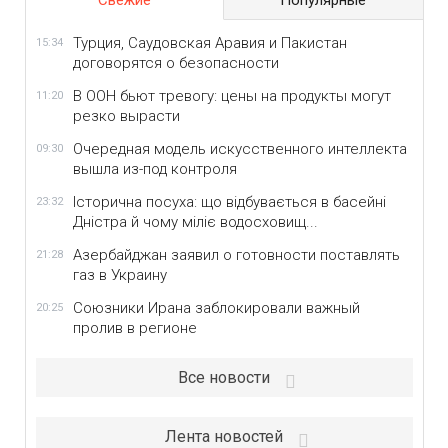
Свежие
Популярные
Турция, Саудовская Аравия и Пакистан
15:34
договорятся о безопасности
В ООН бьют тревогу: цены на продукты могут
11:20
резко вырасти
Очередная модель искусственного интеллекта
09:30
вышла из-под контроля
Історична посуха: що відбувається в басейні
23:32
Дністра й чому міліє водосховищ...
Азербайджан заявил о готовности поставлять
21:28
газ в Украину
Союзники Ирана заблокировали важный
20:25
пролив в регионе
Все новости
Лента новостей