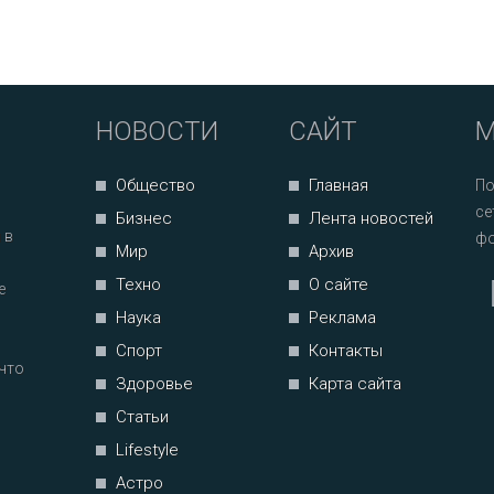
НОВОСТИ
САЙТ
М
Общество
Главная
По
се
Бизнес
Лента новостей
 в
фо
Мир
Архив
Техно
О сайте
е
Наука
Реклама
Спорт
Контакты
что
Здоровье
Карта сайта
Статьи
Lifestyle
Астро