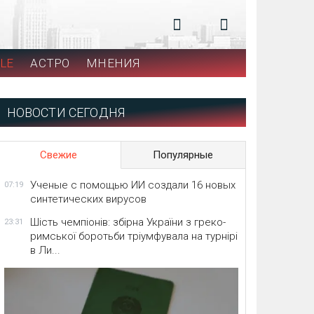
LE
АСТРО
МНЕНИЯ
НОВОСТИ СЕГОДНЯ
Свежие
Популярные
Ученые с помощью ИИ создали 16 новых
07:19
синтетических вирусов
Шість чемпіонів: збірна України з греко-
23:31
римської боротьби тріумфувала на турнірі
в Ли...