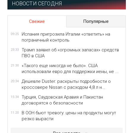
НОВОСТИ СЕГОДНЯ
Свежие
Популярные
Испания пригрозила Италии «ответить» на
09:25
пограничный контроль
Трамп заявил об «огромных запасах» средств
23:33
ПВО в США
«Такого еще никогда не было». США
21:30
использовали евро для поддержки иены, не ...
Дешевле Duster: раскрыты подробности о
20:34
кроссовере Nissan с расходом 4,8 л н...
Турция, Саудовская Аравия и Пакистан
15:34
договорятся о безопасности
В ООН бьют тревогу: цены на продукты могут
11:20
резко вырасти