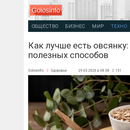
Golosinfo
ОБЩЕСТВО
БИЗНЕС
МИР
ТЕХНО
Как лучше есть овсянку
полезных способов
Golosinfo
Здоровье
29.03.2026 в 08:38
151