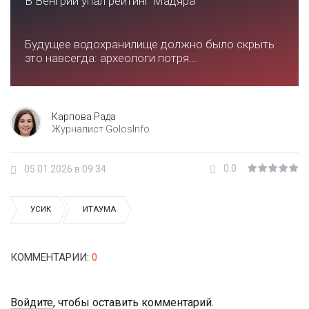
В Венгрии упал рейтинг Мадяра
Будущее водохранилище должно было скрыть
это навсегда: археологи потря...
Карпова Рада
Журналист GolosInfo
0.0
05.01.2026 в 09:34
УСИК
ИТАУМА
КОММЕНТАРИИ
:
0
Войдите
, чтобы оставить комментарий.