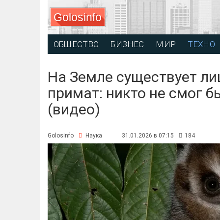
Golosinfo
ОБЩЕСТВО
БИЗНЕС
МИР
ТЕХНО
На Земле существует л
примат: никто не смог б
(видео)
Golosinfo
Наука
31.01.2026 в 07:15
184