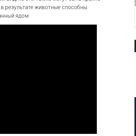
 в результате животные способны
анный ядом.