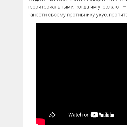
территориальными, когда им угрожают —
нанести своему противнику укус, пропит