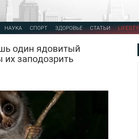
НАУКА
СПОРТ
ЗДОРОВЬЕ
СТАТЬИ
LIFESTY
ишь один ядовитый
ы их заподозрить