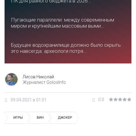
ПК для разного бюджета в 2026...
Пугающие параллели: между современным
миром и крупнейшим массовым выми...
Будущее водохранилище должно было скрыть
это навсегда: археологи потря...
Лисов Николай
Журналист GolosInfo
0.0
09.04.2021 в 01:01
ИГРЫ
ВИН
ДЖОКЕР