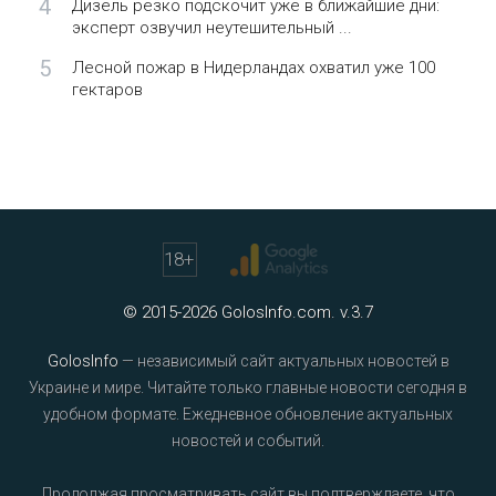
4
Дизель резко подскочит уже в ближайшие дни:
эксперт озвучил неутешительный ...
5
Лесной пожар в Нидерландах охватил уже 100
гектаров
18
+
© 2015-2026 GolosInfo.com. v.3.7
GolosInfo
— независимый сайт актуальных новостей в
Украине и мире. Читайте только главные новости сегодня в
удобном формате. Ежедневное обновление актуальных
новостей и событий.
Продолжая просматривать сайт вы подтверждаете, что