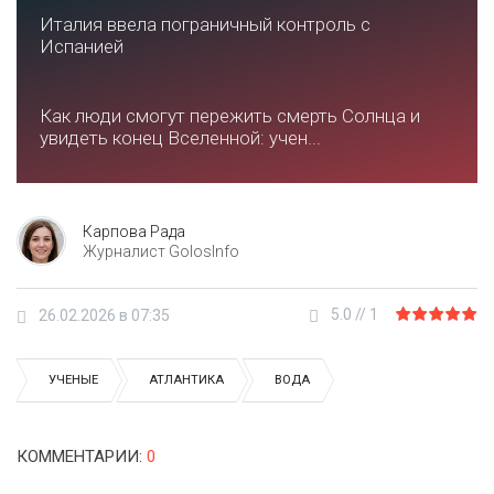
Италия ввела пограничный контроль с
Испанией
Как люди смогут пережить смерть Солнца и
увидеть конец Вселенной: учен...
Карпова Рада
Журналист GolosInfo
5.0
//
1
26.02.2026 в 07:35
УЧЕНЫЕ
АТЛАНТИКА
ВОДА
КОММЕНТАРИИ
:
0