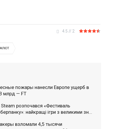
4.5
//
2
ВАЛЮТ
есные пожары нанесли Европе ущерб в
3 млрд — FT
 Steam розпочався «Фестиваль
іберпанку»: найкращі ігри з великими зн...
акеры взломали 4,5 тысячи