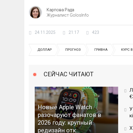
Карпова Рада
Журналист GolosInfo
24.11.2025
21:17
423
ДОЛЛАР
ПРОГНОЗ
ГРИВНА
КУРС 
СЕЙЧАС ЧИТАЮТ
Л
€
Новые Apple Watch
У
разочаруют фанатов в
к
2026 году: крупный
Х
редизайн отк...