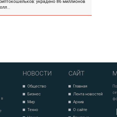
риптокошельков: украдено 86 миллионов
олл...
НОВОСТИ
САЙТ
М
Общество
Главная
По
се
Бизнес
Лента новостей
 в
фо
Мир
Архив
Техно
О сайте
е