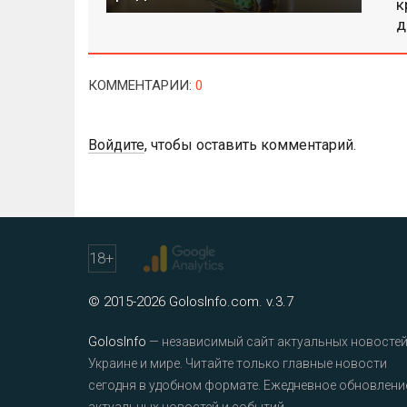
к
д
КОММЕНТАРИИ
:
0
Войдите
, чтобы оставить комментарий.
18
+
© 2015-2026 GolosInfo.com. v.3.7
GolosInfo
— независимый сайт актуальных новостей
Украине и мире. Читайте только главные новости
сегодня в удобном формате. Ежедневное обновлени