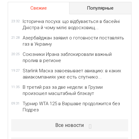
Свежие
Популярные
Історична посуха: що відбувається в басейні
23:32
Дністра й чому міліє водосховищ...
Азербайджан заявил о готовности поставлять
21:28
газ в Украину
Союзники Ирана заблокировали важный
20:25
пролив в регионе
Starlink Маска завоевывает авиацию: в каких
19:27
авиакомпаниях уже есть спутнико...
В третий раз за две недели: в Грузии
11:35
произошел масштабный блэкаут
Турнир WTA 125 в Варшаве продолжится без
09:31
Подрез
Все новости